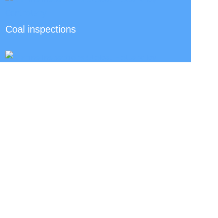
Coal inspections
Stainless steel scrap
Toon alle projecten
Volg ons op