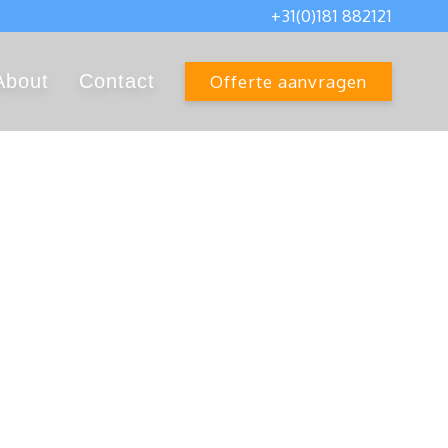
+31(0)181 882121
About
Contact
Offerte aanvragen