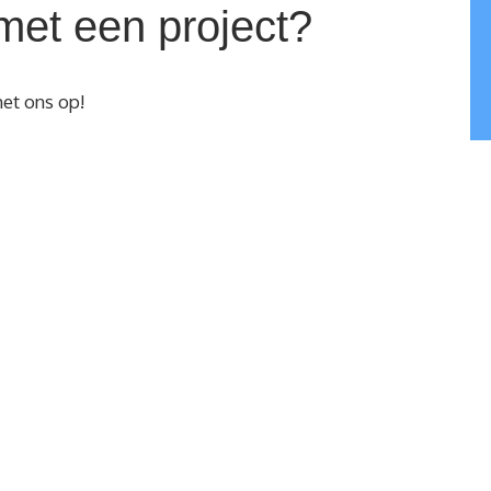
met een project?
et ons op!
Privacy
Contactinformatie
Terms and Conditions
+31(0)181 882121
Sitemap