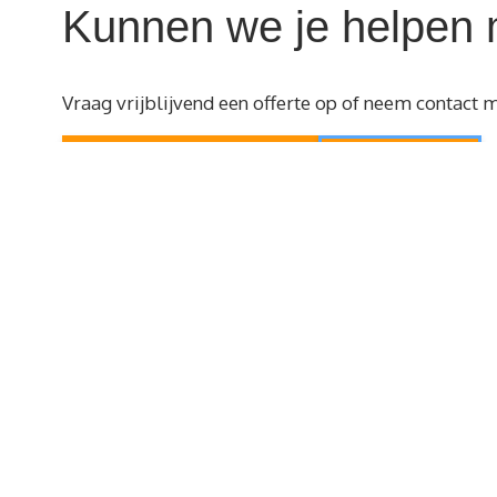
Kunnen we je helpen 
Vraag vrijblijvend een offerte op of neem contact m
Offerte aanvragen
Contact
Services
Projects
About us